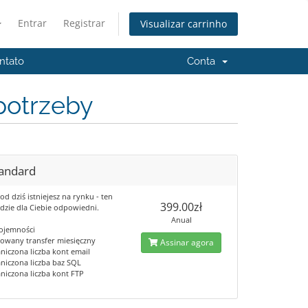
Entrar
Registrar
Visualizar carrinho
ntato
Conta
potrzeby
tandard
e od dziś istniejesz na rynku - ten
399.00zł
ędzie dla Ciebie odpowiedni.
Anual
ojemności
itowany transfer miesięczny
Assinar agora
niczona liczba kont email
aniczona liczba baz SQL
aniczona liczba kont FTP