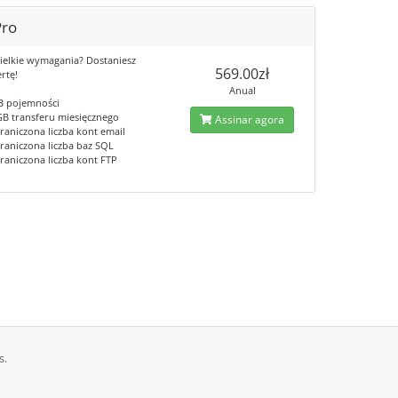
Pro
ielkie wymagania? Dostaniesz
569.00zł
rtę!
Anual
B pojemności
GB transferu miesięcznego
Assinar agora
raniczona liczba kont email
raniczona liczba baz SQL
raniczona liczba kont FTP
s.