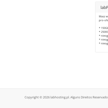
lab
Masz w
pro-ofe
* 150G
* 2500
* nieog
* nieog
* nieog
Copyright © 2026 labhosting.pl. Alguns Direitos Reservado