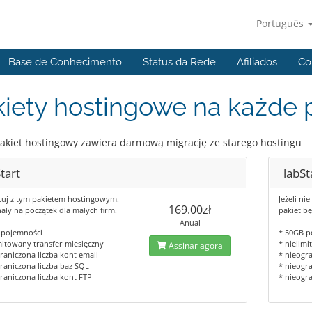
Português
Base de Conhecimento
Status da Rede
Afiliados
Co
iety hostingowe na każde 
akiet hostingowy zawiera darmową migrację ze starego hostingu
tart
labS
tuj z tym pakietem hostingowym.
Jeżeli ni
169.00zł
ły na początek dla małych firm.
pakiet b
Anual
 pojemności
* 50GB p
mitowany transfer miesięczny
* nielim
Assinar agora
raniczona liczba kont email
* nieogra
raniczona liczba baz SQL
* nieogr
raniczona liczba kont FTP
* nieogr