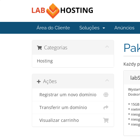
Área do Cliente
Soluções
Anúncios
Pak
Categorias
Hosting
Każdy p
labS
Ações
Wystar
Registrar um novo domínio
Doskona
* 15GB
Transferir um domínio
* nieli
* nieog
* nieog
Visualizar carrinho
* nieog