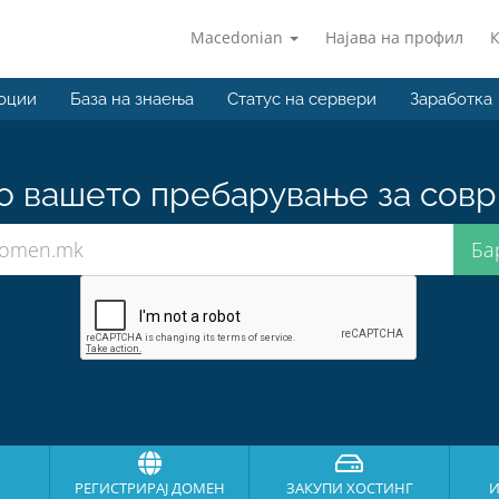
Macedonian
Најава на профил
оции
База на знаења
Статус на сервери
Заработка
о вашето пребарување за совр
РЕГИСТРИРАЈ ДОМЕН
ЗАКУПИ ХОСТИНГ
И