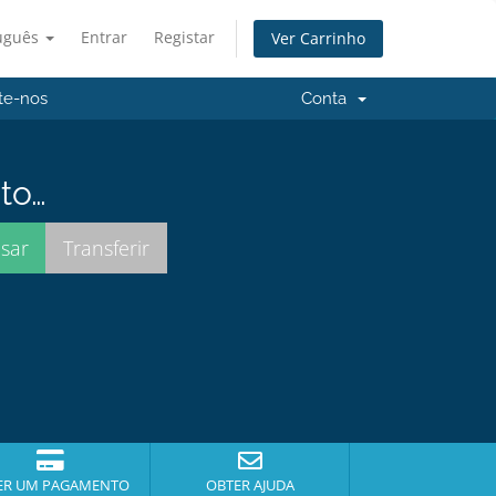
uguês
Entrar
Registar
Ver Carrinho
te-nos
Conta
to…
ER UM PAGAMENTO
OBTER AJUDA