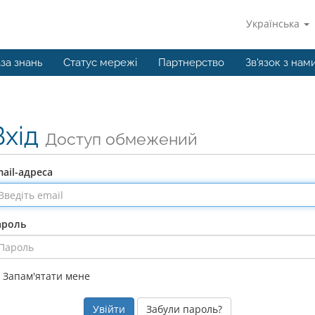
Українська
за знань
Статус мережі
Партнерство
Зв'язок з нам
Вхід
Доступ обмежений
ail-адреса
ароль
Запам'ятати мене
Забули пароль?