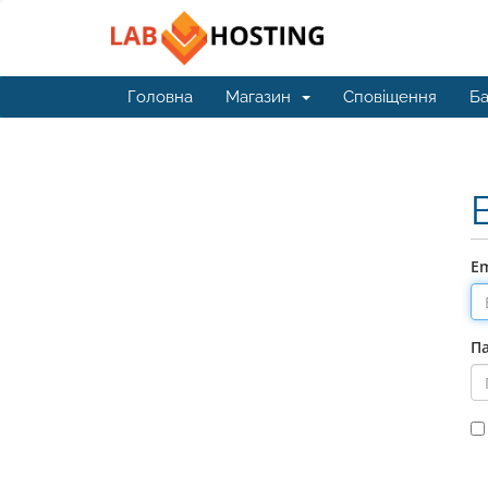
Головна
Магазин
Сповіщення
Ба
Em
П