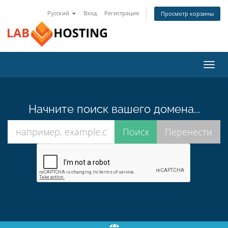
Русский
Вход
Регистрация
Просмотр корзины
Пере
нави
Начните поиск вашего домена...