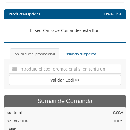
Producte/Opcions
Preu/Cicle
El seu Carro de Comandes està Buit
Aplica el codi promocional
Estimació d'impostos
Validar Codi >>
Sumari de Comanda
subtotal
0.00zł
VAT @ 23.00%
0.00zł
Totals