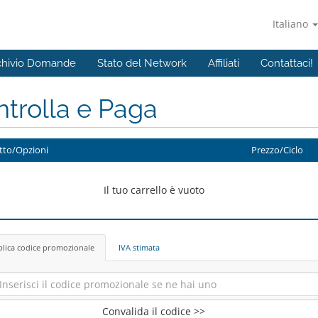
Italiano
chivio Domande
Stato del Network
Affiliati
Contattaci!
trolla e Paga
tto/Opzioni
Prezzo/Ciclo
Il tuo carrello è vuoto
lica codice promozionale
IVA stimata
Convalida il codice >>