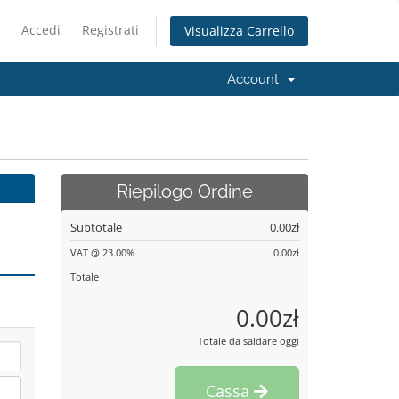
Accedi
Registrati
Visualizza Carrello
Account
Riepilogo Ordine
Subtotale
0.00zł
VAT @ 23.00%
0.00zł
Totale
0.00zł
Totale da saldare oggi
Cassa